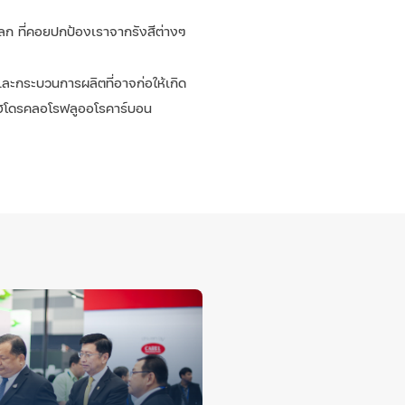
โลก ที่คอยปกป้องเราจากรังสีต่างๆ
และกระบวนการผลิตที่อาจก่อให้เกิด
รไฮโดรคลอโรฟลูออโรคาร์บอน