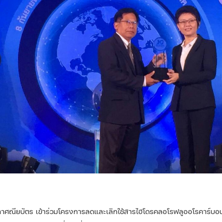
ประกาศณียบัตร เข้าร่วมโครงการลดและเลิกใช้สารไฮโดรคลอโรฟลูออโรคาร