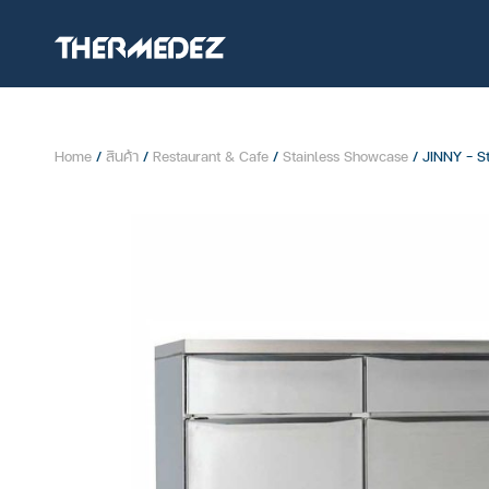
Home
/
สินค้า
/
Restaurant & Cafe
/
Stainless Showcase
/ JINNY – S