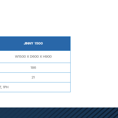
JINNY 1500
W1500 X D600 X H900
186
21
, 1PH