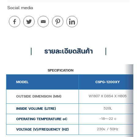
Social media
รายละเอียดสินค้า
SPECIFICATION
MODEL
CSPG-1200XY
OUTSIDE DIMENSION (MM)
W1807 X D854 X H805
INSIDE VOLUME (LITRE)
520L
OPERATING TEMPERATURE oC
-18~-22 c
VOLTAGE (V)/FREQUENCY (HZ)
230v. / 50Hz