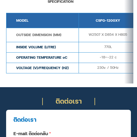
SPECIFICATION
MODEL
CSPG-1200XY
OUTSIDE DIMENSION (MM)
W2507 X D854 X H805
INSIDE VOLUME (LITRE)
770L
OPERATING TEMPERATURE oC
-18~-22 c
VOLTAGE (V)/FREQUENCY (HZ)
230v. / 50Hz
ติดต่อเรา
ติดต่อเรา
E-mail ติดต่อกลับ
*