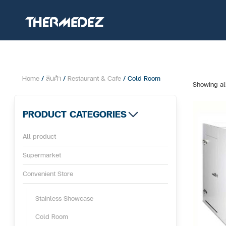
Home
/
สินค้า
/
Restaurant & Cafe
/ Cold Room
Showing all
PRODUCT CATEGORIES
All product
Supermarket
Convenient Store
Stainless Showcase
Cold Room